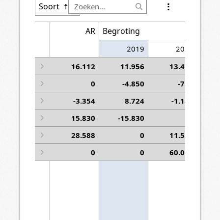
Soort
Soort
AR
Begroting
2019
2020
1 Stand Perspectiefnota 2019
16.112
11.956
13.471
2 Beïnvloedbare mutaties
0
-4.850
-750
3 Niet beïnvloedbare mutaties
-3.354
8.724
-1.187
4 Mutaties vrije ruimte Algemene Reserve
15.830
-15.830
0
5 Stand Begroting 2019
28.588
0
11.534
6 Beschikbaar voor volgende coalitie
0
0
60.000