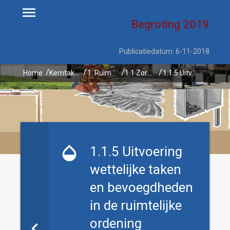
Begroting
2019
Publicatiedatum: 6-11-2018
Home
Kerntaken
1. Ruimtelijke ontwikkeling en waterbeheer
1.1 Zorgvuldige afweging van de ruimtelijke belangen
1.1.5 Uitvoering wettelijke taken en bevoegdheden in de ruimtelijke ordening
1.1.5 Uitvoering
wettelijke taken
en bevoegdheden
in de ruimtelijke
ordening