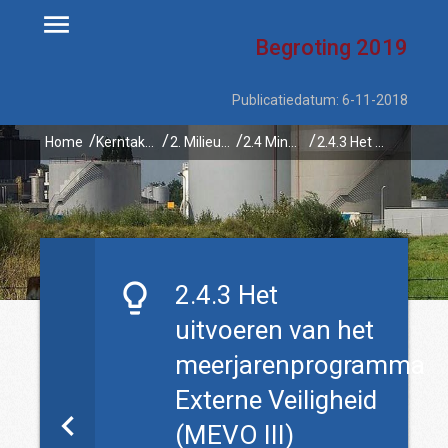
Begroting
2019
Publicatiedatum: 6-11-2018
Home
Kerntaken
2. Milieu en energie
2.4 Minder milieuhinder en meer veiligheid rond bedrijven en transport
2.4.3 Het uitvoeren van het meerjarenprogramma Externe Veiligheid (MEVO III)
2.4.3 Het
uitvoeren van het
meerjarenprogramma
Externe Veiligheid
(MEVO III)