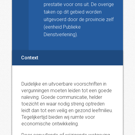
prestatie voor ons uit. De overige
taken op dit gebied worden
uitgevoerd door de provincie zelf
(eenheid Publieke
Dienstverlening).
Context
Duidelijke en uitvoerbare voorschriften in
vergunningen moeten leiden tot een goede
naleving. Goede communicatie, helder
toezicht en waar nodig streng optreden
leidt dan tot een veilig en gezond leefmilieu.
Tegelijkertijd bieden wij ruimte voor
economische ontwikkeling.