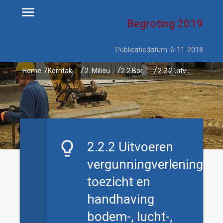
Begroting
2019
Publicatiedatum: 6-11-2018
Home
Kerntaken
2. Milieu en energie
2.2 Borgen van de basiskwaliteit van bodem, lucht, geluid en (milieu-)veiligheid
2.2.2 Uitvoeren vergunningverlening, toezicht en handhaving bodem-, lucht-, geluid- en milieuwetgeving
2.2.2 Uitvoeren
vergunningverlening,
toezicht en
handhaving
bodem-, lucht-,