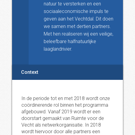
natuur te versterken en een
sociaaleconomische impuls te
geven aan het Vechtdal. Dit doen
we samen met dertien partners.
Met hen realiseren wij een veilige,
beleefbare halfnatuurlijke
laaglandrivier.
Context
In de periode tot en met 2018 wordt onze
coördinerende rol binnen het programma
afgebouwd. Vanaf 2019 wordt er een
doorstart gemaakt van Ruimte voor de
Vecht als netwerkorganisatie. In 2018
wordt hiervoor door alle partners een