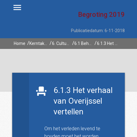
Begroting
2019
Publicatiedatum: 6-11-2018
Home
Kerntaken
6. Culturele infrastructuur en monumentenzorg
6.1 Behouden, duurzaam ontwikkelen en beleefbaar maken van cultureel erfgoed inclusief beeldbepalende gebouwen en objecten
6.1.3 Het verhaal van Overijssel vertellen
6.1.3 Het verhaal
van Overijssel
vertellen
Om het verleden levend te
houden moet het worden