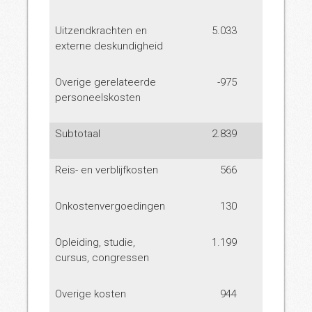
Uitzendkrachten en
5.033
2.400
externe deskundigheid
Overige gerelateerde
-975
1.229
personeelskosten
Subtotaal
2.839
1.880
Reis- en verblijfkosten
566
768
Onkostenvergoedingen
130
7
Opleiding, studie,
1.199
981
cursus, congressen
Overige kosten
944
124