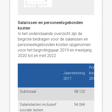
Salarissen en personeelsgebonden
kosten
In het onderstaande overzicht zijn de
begrote bedragen voor de salarissen en
personeelsgebonden kosten opgenomen
voor het begrotingsjaar 2019 en meerjarig
2020 tot en met 2022.
Primitieve
Jaarrekening
begroting
B
2017
2018
w
Subtotaal
58.122
60.725
Salarislasten inclusief
54.064
57.096
sociale lasten