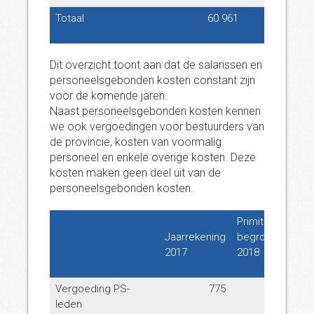
Totaal
60.961
62.605
Dit overzicht toont aan dat de salarissen en
personeelsgebonden kosten constant zijn
voor de komende jaren.
Naast personeelsgebonden kosten kennen
we ook vergoedingen voor bestuurders van
de provincie, kosten van voormalig
personeel en enkele overige kosten. Deze
kosten maken geen deel uit van de
personeelsgebonden kosten.
Primitieve
Jaarrekening
begroting
Beg
2017
2018
wijz
Vergoeding PS-
775
806
leden