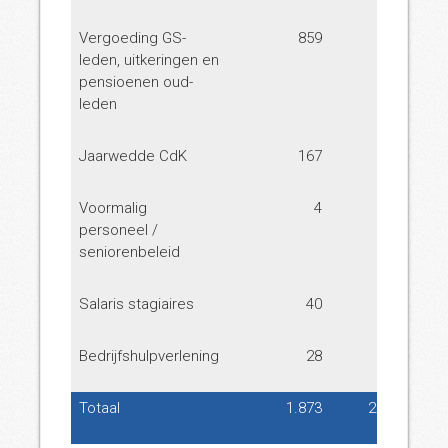
Vergoeding GS-
859
820
leden, uitkeringen en
pensioenen oud-
leden
Jaarwedde CdK
167
192
Voormalig
4
510
personeel /
seniorenbeleid
Salaris stagiaires
40
50
Bedrijfshulpverlening
28
52
Totaal
1.873
2.430