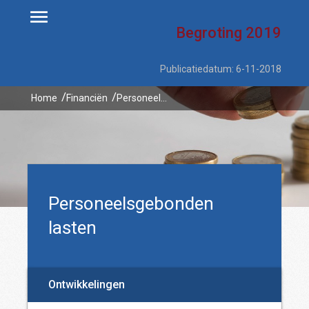
Begroting
2019
Publicatiedatum: 6-11-2018
Home
Financiën
Personeelsgebonden lasten
Personeelsgebonden
lasten
Ontwikkelingen