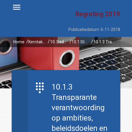
Begroting
2019
Publicatiedatum: 6-11-2018
Home
Kerntaken
10. Bedrijfsvoering
10.1 Sturing, beheersing en verantwoording
10.1.3 Transparante verantwoording op ambities, beleidsdoelen en prestaties
10.1.3
Transparante
verantwoording
op ambities,
beleidsdoelen en