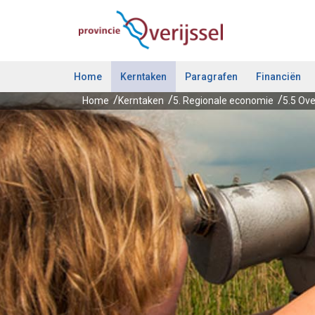
Ga naar de inhoud van deze pagina.
Home
Kerntaken
Paragrafen
Financiën
Home
Kerntaken
5. Regionale economie
5.5 Over