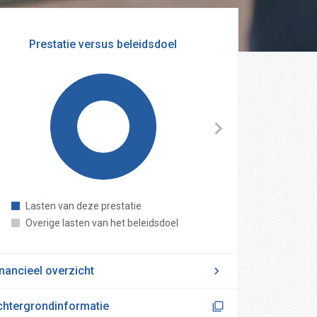
Prestatie versus beleidsdoel
Lasten van deze prestatie
Reser
Overige lasten van het beleidsdoel
Alge
Rese
nancieel overzicht
chtergrondinformatie