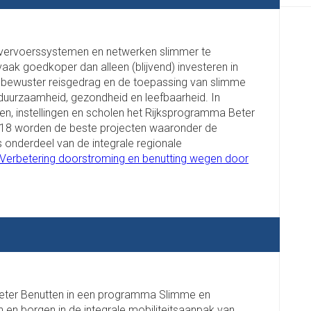
vervoerssystemen en netwerken slimmer te
vaak goedkoper dan alleen (blijvend) investeren in
gt bewuster reisgedrag en de toepassing van slimme
duurzaamheid, gezondheid en leefbaarheid. In
en, instellingen en scholen het Rijksprogramma Beter
 2018 worden de beste projecten waaronder de
 onderdeel van de integrale regionale
1 Verbetering doorstroming en benutting wegen door
Beter Benutten in een programma Slimme en
n en borgen in de integrale mobiliteitsaanpak van