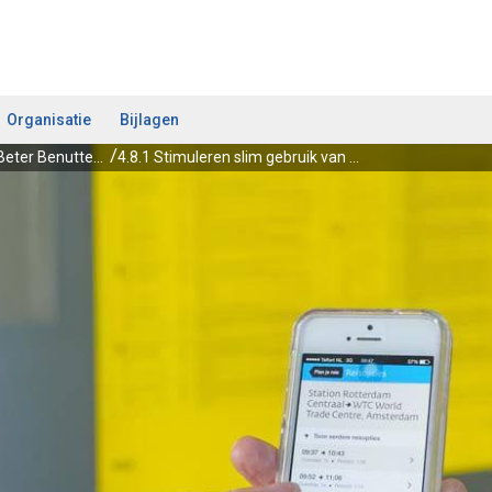
Organisatie
Bijlagen
4.8 Beleidsimpuls Beter Benutten - Bestaande systemen en netwerken slimmer en beter benutten
4.8.1 Stimuleren slim gebruik van bestaande netwerken door gedragsverandering