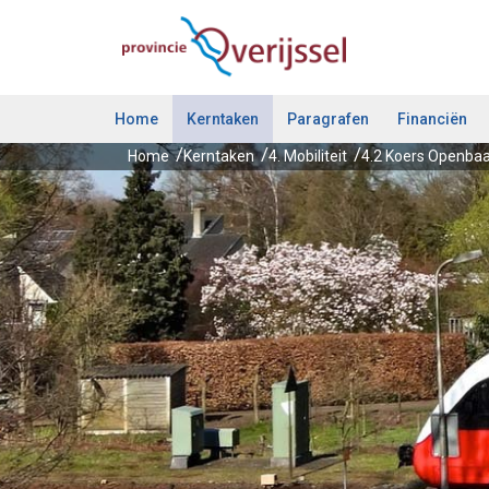
Ga naar de inhoud van deze pagina.
Home
Kerntaken
Paragrafen
Financiën
Home
Kerntaken
4. Mobiliteit