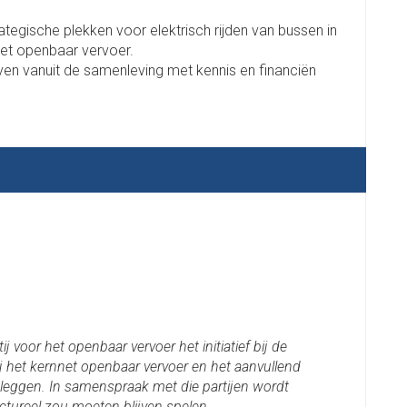
rategische plekken voor elektrisch rijden van bussen in
et openbaar vervoer.
even vanuit de samenleving met kennis en financiën
j voor het openbaar vervoer het initiatief bij de
j het kernnet openbaar vervoer en het aanvullend
leggen. In samenspraak met die partijen wordt
ructureel zou moeten blijven spelen.