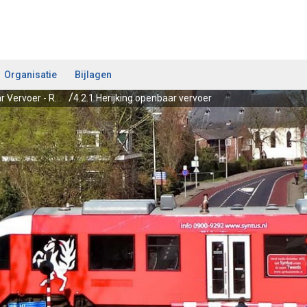
Organisatie
Bijlagen
4.2 Koers Openbaar Vervoer - Realiseren van een kwalitatief goed en financieel beheersbaar openbaar vervoerssysteem door een passende mobiliteitsmix
4.2.1 Herijking openbaar vervoer