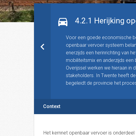
4.2.1 Herijking o
Voor een goede economische bere
openbaar vervoer systeem belang
enerzijds een herinrichting van 
mobiliteitsmix en anderzijds een
Overijssel werken we hieraan in
stakeholders. In Twente heeft de 
begeleidt de provincie het proce
Context
Het kernnet openbaar vervoer is onderdeel v