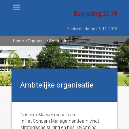
Begroting
2019
Publicatiedatum: 6-11-2018
Home
Organisatie
Ambtelijke organisatie
Ambtelijke organisatie
Concern Management Team
In het Concern Managementteam vindt
strategische sturing en besluitvorming