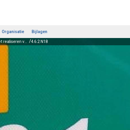
Organisatie
Bijlagen
4.6 Koers Auto - Het realiseren van een veilige en goede bereikbaarheid voor het autoverkeer van en naar stedelijke netwerken en streekcentra
4.6.2 N18