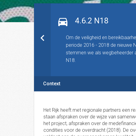
4.6.2 N18
Om de veiligheid en bereikbaarhei
periode 2016 - 2018 de nieuwe N
stemmen we als wegbeheerder af
N18.
Context
Het Rijk heeft met regionale partners een re
staan afspraken over de wijze van samenwer
het project, afspraken over de medefinanc
condities voor de overdracht (2018). De o