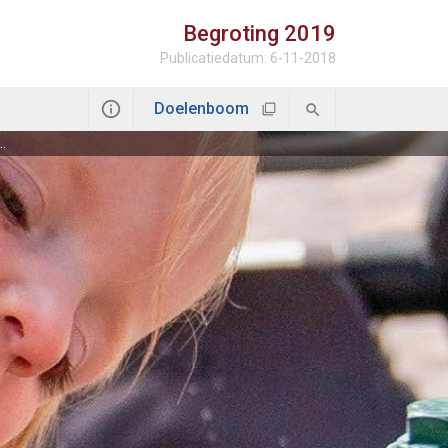
Begroting
2019
Publicatiedatum: 6-11-2018
Doelenboom
kwaliteit drinkwater en grondwater