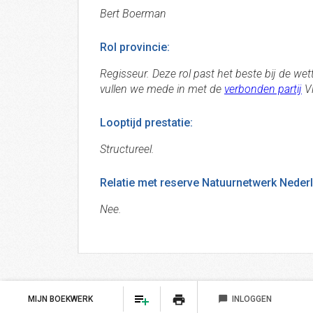
Bert Boerman
Rol provincie:
Regisseur. Deze rol past het beste bij de wet
vullen we mede in met de
verbonden partij
Vi
Looptijd prestatie:
Structureel.
Relatie met reserve Natuurnetwerk Nederla
Nee.
print
MIJN BOEKWERK
chat_bubble
INLOGGEN