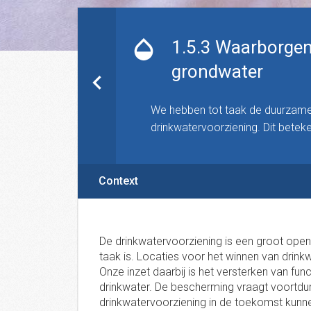
1.5.3 Waarborgen 
grondwater
We hebben tot taak de duurzame 
drinkwatervoorziening. Dit bete
Context
De drinkwatervoorziening is een groot openb
taak is. Locaties voor het winnen van dri
Onze inzet daarbij is het versterken van f
drinkwater. De bescherming vraagt voortd
drinkwatervoorziening in de toekomst kunn