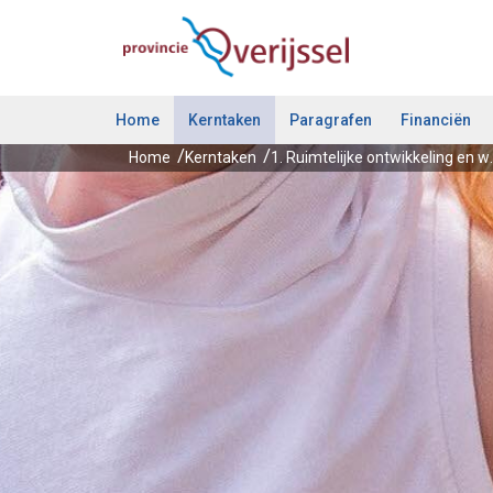
Ga naar de inhoud van deze pagina.
Home
Kerntaken
Paragrafen
Financiën
Home
Kerntaken
1. Ruimtelijke