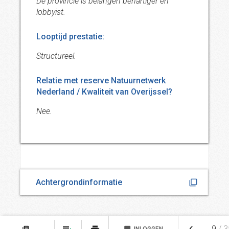
De provincie is belangen behartiger en
lobbyist.
Looptijd prestatie:
Structureel.
Relatie met reserve Natuurnetwerk
Nederland / Kwaliteit van Overijssel?
Nee.
Achtergrondinformatie
keyboard_arrow_left
9
/
3