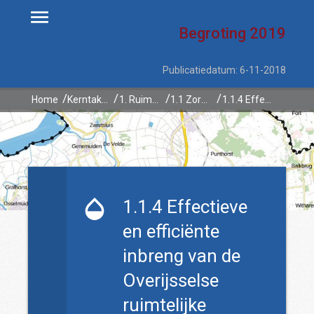
Begroting
2019
Publicatiedatum: 6-11-2018
Home
Kerntaken
1. Ruimtelijke ontwikkeling en waterbeheer
1.1 Zorgvuldige afweging van de ruimtelijke belangen
1.1.4 Effectieve en efficiënte inbreng van de Overijsselse ruimtelijke belangen bij het Interprovinciaal Overleg (IPO) / Rijk / Europa
1.1.4 Effectieve
en efficiënte
inbreng van de
Overijsselse
ruimtelijke