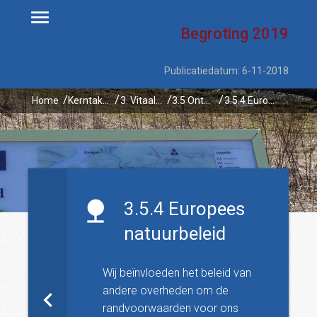
Begroting
2019
Publicatiedatum: 6-11-2018
Home
Kerntaken
3. Vitaal platteland
3.5 Ontwikkeling beleid natuur en landelijk gebied
3.5.4 Europees natuurbeleid
3.5.4 Europees
natuurbeleid
Wij beïnvloeden het beleid van
andere overheden om de
randvoorwaarden voor ons