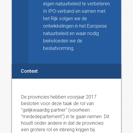
eigen natuurbeleid te verbeteren.
In IPO-verband en samen met
het Rijk volgen we de
ontwikkelingen in het Europese
natuurbeleid en waar nodig
beïnvloeden we de
besluitvorming.
Context
De provincies hebben voorjaar 2017
besloten voor deze taak de rol van
"gelijkwaardig partner" (voorheen:
"mededepartement") in te gaan nemen. Dit
houdt onder andere in dat de provincies
een grotere rol en inbreng krijgen bij