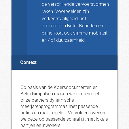
de verschillende vervoersvormen
raken. Voorbeelden zijn
verkeersveiligheid, het
programma
Beter Benutten
en
binnenkort ook slimme mobiliteit
en / of duurzaamheid.
Context
Op basis van de Koersdocumenten en
Beleidsimpulsen maken we samen met
onze partners dynamische
meerjarenprogramma's met passende
acties en maatregelen. Vervolgens werken
we deze op passende schaal uit met lokale
partijen en inwoners.