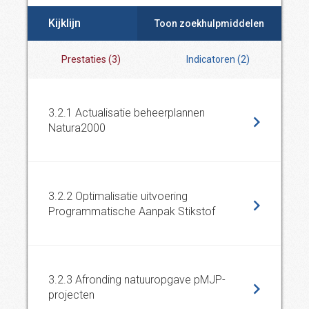
Kijklijn
Toon zoekhulpmiddelen
Prestaties
(
3
)
Indicatoren
(
2
)
3.2.1 Actualisatie beheerplannen
Natura2000
3.2.2 Optimalisatie uitvoering
Programmatische Aanpak Stikstof
3.2.3 Afronding natuuropgave pMJP-
projecten