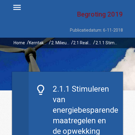
Begroting
2019
Publicatiedatum: 6-11-2018
Home
Kerntaken
2. Milieu en energie
2.1 Realiseren van energie-infrastructuur en van projecten voor energiebesparing, opwekking van hernieuwbare energie gericht op 20% hernieuwbare energie in 2023
2.1.1 Stimuleren van energiebesparende maatregelen en de opwekking van hernieuwbare energie
2.1.1 Stimuleren
van
energiebesparende
maatregelen en
de opwekking