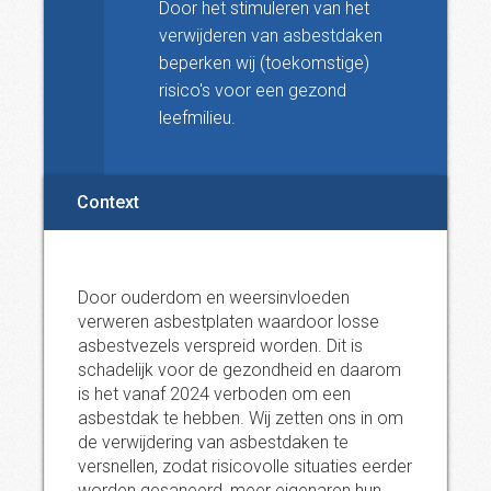
Door het stimuleren van het
verwijderen van asbestdaken
beperken wij (toekomstige)
risico's voor een gezond
leefmilieu.
Context
Door ouderdom en weersinvloeden
verweren asbestplaten waardoor losse
asbestvezels verspreid worden. Dit is
schadelijk voor de gezondheid en daarom
is het vanaf 2024 verboden om een
asbestdak te hebben. Wij zetten ons in om
de verwijdering van asbestdaken te
versnellen, zodat risicovolle situaties eerder
worden gesaneerd, meer eigenaren hun