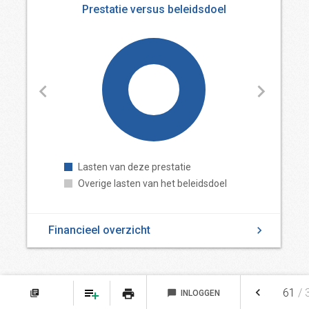
Prestatie versus beleidsdoel
Lasten van deze prestatie
Overige lasten van het beleidsdoel
Financieel overzicht
keyboard_arrow_left
61
/
print
library_books
chat_bubble
INLOGGEN
NOTITIES
FAVORIETEN