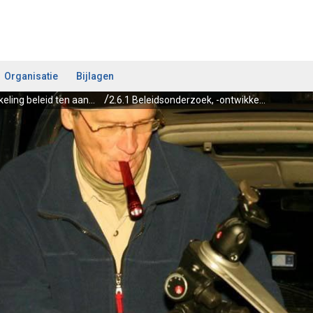
Organisatie
Bijlagen
2.6 Ontwikkeling beleid ten aanzien van milieu en duurzaamheid
2.6.1 Beleidsonderzoek, -ontwikkeling en -beïnvloeding (landelijk en Europees)