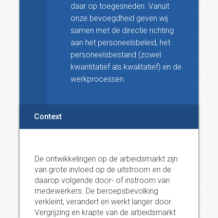
daar op toegesneden. Vanuit
onze bevoegdheid geven wij
samen met de directie richting
aan het personeelsbeleid, het
personeelsbestand (zowel
kwantitatief als kwalitatief) en de
werkprocessen.
Context
De ontwikkelingen op de arbeidsmarkt zijn
van grote invloed op de uitstroom en de
daarop volgende door- of instroom van
medewerkers. De beroepsbevolking
verkleint, verandert en werkt langer door.
Vergrijzing en krapte van de arbeidsmarkt