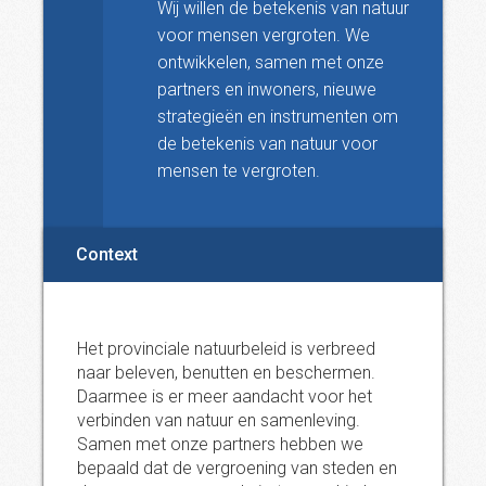
Wij willen de betekenis van natuur
voor mensen vergroten. We
ontwikkelen, samen met onze
partners en inwoners, nieuwe
strategieën en instrumenten om
de betekenis van natuur voor
mensen te vergroten.
Context
Het provinciale natuurbeleid is verbreed
naar beleven, benutten en beschermen.
Daarmee is er meer aandacht voor het
verbinden van natuur en samenleving.
Samen met onze partners hebben we
bepaald dat de vergroening van steden en