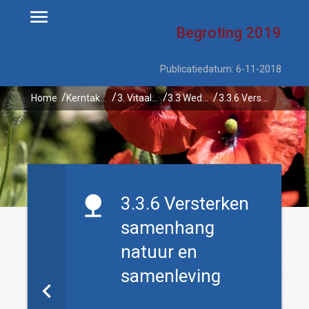
Begroting
2019
Publicatiedatum: 6-11-2018
Home
Kerntaken
3. Vitaal platteland
3.3 Wederzijdse versterking van natuur & economie en van natuur & samenleving
3.3.6 Versterken samenhang natuur en samenleving
3.3.6 Versterken
samenhang
natuur en
samenleving