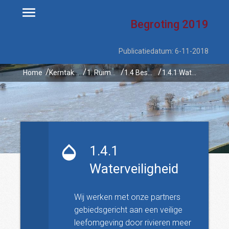
Begroting
2019
Publicatiedatum: 6-11-2018
Home
Kerntaken
1. Ruimtelijke ontwikkeling en waterbeheer
1.4 Beschermen tegen overstromingen en wateroverlast en het omgaan met klimaatverandering
1.4.1 Waterveiligheid
1.4.1
Waterveiligheid
Wij werken met onze partners
gebiedsgericht aan een veilige
leefomgeving door rivieren meer