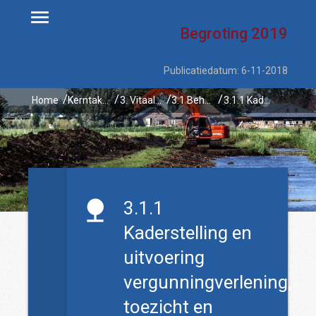
Begroting
2019
Publicatiedatum: 6-11-2018
Home
Kerntaken
3. Vitaal platteland
3.1 Behoud van natuur- & landschapskwaliteiten en van de verscheidenheid aan dieren & planten door bescherming en beheer
3.1.1 Kaderstelling en uitvoering vergunningverlening, toezicht en handhaving natuur en landschap
3.1.1
Kaderstelling en
uitvoering
vergunningverlening,
toezicht en