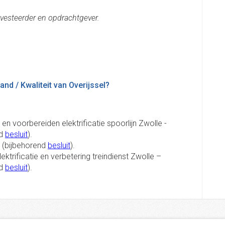
investeerder en opdrachtgever.
nd / Kwaliteit van Overijssel?
n voorbereiden elektrificatie spoorlijn Zwolle -
nd
besluit
).
 (bijbehorend
besluit
).
ektrificatie en verbetering treindienst Zwolle –
nd
besluit
).