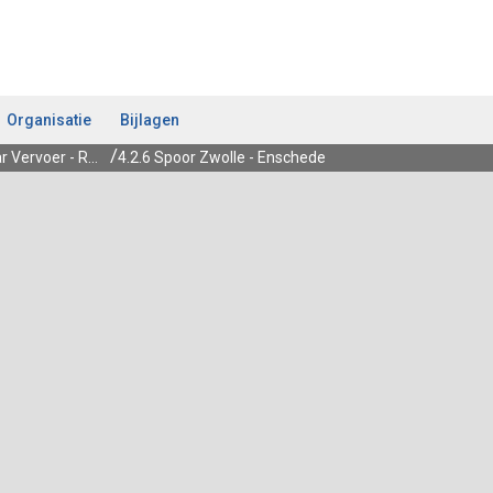
Organisatie
Bijlagen
4.2 Koers Openbaar Vervoer - Realiseren van een kwalitatief goed en financieel beheersbaar openbaar vervoerssysteem door een passende mobiliteitsmix
4.2.6 Spoor Zwolle - Enschede