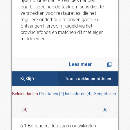
rijksmonumenten. Provincies hebben
daarbij specifiek de taak om subsidies te
verstrekken voor restauraties, die het
reguliere onderhoud te boven gaan. Zij
ontvangen hiervoor rijksgeld via het
provinciefonds en matchen dit met eigen
middelen en ...
Lees meer
Kijklijn
Toon zoekhulpmiddelen
Beleidsdoelen
Prestaties
(
9
)
Indicatoren
(
4
)
Kengetallen
(
4
)
(
6
)
6.1 Behouden, duurzaam ontwikkelen