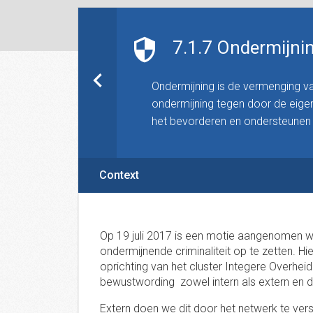
7.1.7 Ondermijni
Ondermijning is de vermenging v
ondermijning tegen door de eig
het bevorderen en ondersteunen v
Context
Op 19 juli 2017 is een motie aangenomen 
ondermijnende criminaliteit op te zetten. Hi
oprichting van het cluster Integere Overhei
bewustwording zowel intern als extern en 
Extern doen we dit door het netwerk te ver