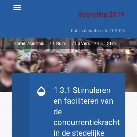
Begroting
2019
Publicatiedatum: 6-11-2018
Home
Kerntaken
1. Ruimtelijke ontwikkeling en waterbeheer
1.3 Versterken van stedelijke regio's
1.3.1 Stimuleren en faciliteren van de concurrentiekracht in de stedelijke netwerken
1.3.1 Stimuleren
en faciliteren van
de
concurrentiekracht
in de stedelijke