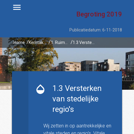
Begroting
2019
Publicatiedatum: 6-11-2018
Home
Kerntaken
1. Ruimtelijke ontwikkeling en waterbeheer
1.3 Versterken van stedelijke regio's
1.3 Versterken
van stedelijke
regio's
Wij zetten in op aantrekkelijke en
vitale steden en regio’s. Vitale