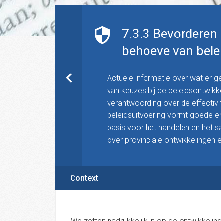
7.3.3 Bevorderen 
behoeve van bele
Actuele informatie over wat er g
van keuzes bij de beleidsontwik
verantwoording over de effectivit
beleidsuitvoering vormt goede 
basis voor het handelen en het 
over provinciale ontwikkelingen 
Context
We zetten nadrukkelijk in op de ontwikkelin