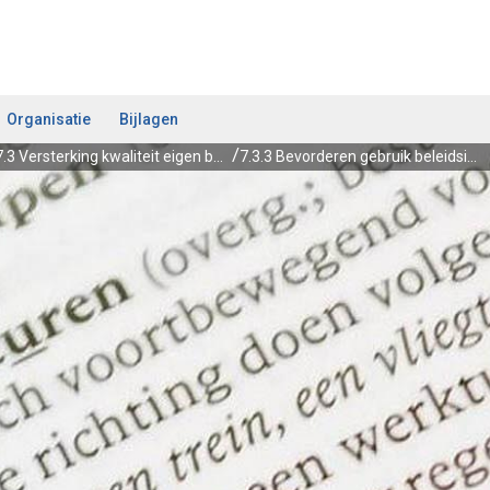
Organisatie
Bijlagen
7.3 Versterking kwaliteit eigen bestuur
7.3.3 Bevorderen gebruik beleidsinformatie ten behoeve van beleidsontwikkeling