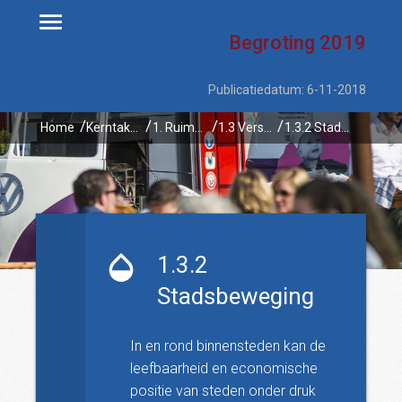
Begroting
2019
Publicatiedatum: 6-11-2018
Home
Kerntaken
1. Ruimtelijke ontwikkeling en waterbeheer
1.3 Versterken van stedelijke regio's
1.3.2 Stadsbeweging
1.3.2
Stadsbeweging
In en rond binnensteden kan de
leefbaarheid en economische
positie van steden onder druk