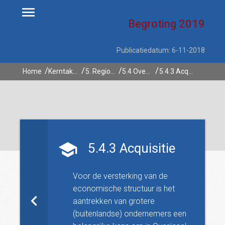
Begroting
2019
Publicatiedatum: 6-11-2018
Home
Kerntaken
5. Regionale economie
5.4 Overijssel onderneemt (internationaal)
5.4.3 Acquisitie
5.4.3 Acquisitie
Voor de versterking van de
economische structuur is het
aantrekken van grotere
(buitenlandse) ondernemers een