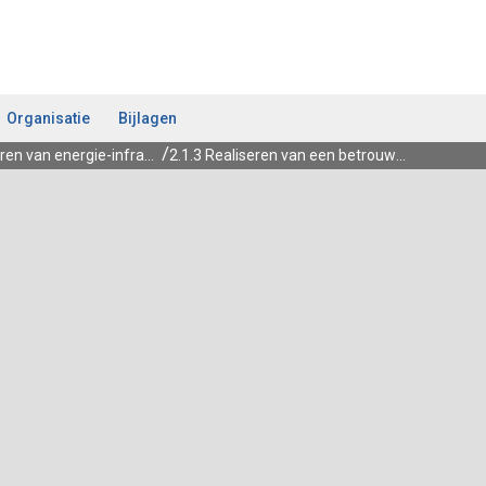
Organisatie
Bijlagen
2.1 Realiseren van energie-infrastructuur en van projecten voor energiebesparing, opwekking van hernieuwbare energie gericht op 20% hernieuwbare energie in 2023
2.1.3 Realiseren van een betrouwbaar, betaalbaar en duurzaam regionaal energienetwerk (deelneming Enexis)