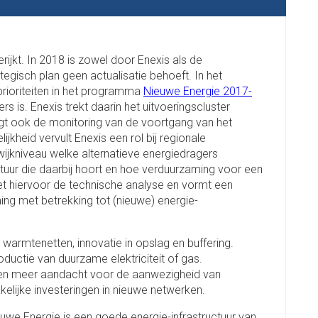
erijkt. In 2018 is zowel door Enexis als de
egisch plan geen actualisatie behoeft. In het
prioriteiten in het programma
Nieuwe Energie 2017-
s is. Enexis trekt daarin het uitvoeringscluster
orgt ook de monitoring van de voortgang van het
kheid vervult Enexis een rol bij regionale
jkniveau welke alternatieve energiedragers
uctuur die daarbij hoort en hoe verduurzaming voor een
et hiervoor de technische analyse en vormt een
ing met betrekking tot (nieuwe) energie-
 warmtenetten, innovatie in opslag en buffering.
ductie van duurzame elektriciteit of gas.
ingen meer aandacht voor de aanwezigheid van
lijke investeringen in nieuwe netwerken.
we Energie is een goede energie-infrastructuur van