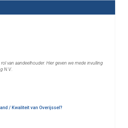
de rol van aandeelhouder. Hier geven we mede invulling
g N.V..
nd / Kwaliteit van Overijssel?