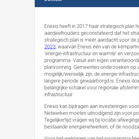
Enexis heeft in 2017 haar strategisch plan h
aandeelhouders geconstateerd dat het strat
strategisch plan is meer aandacht voor de 
2023
, waarvan Enexis één van de kernpartner
‘energie-infrastructuur en warmte’ en verz
programma. Vanuit een eigen verantwoordelij
planvorming. Gemeenten onderzoeken op wi
mogelijk/wenselijk zijn, de energie-infrastr
langere periode gewaarborgd is. Enexis do
belangrijke schakel voor regionale afstemm
infrastructuur.
Enexis kan bijdragen aan investeringen voor
Netwerken moeten uitnodigend zijn voor pro
Tegelijkertijd vragen wij bij locatie-afweg
bestaande energienetwerken, of de noodzake
Voor het welslagen van het programma Nieu