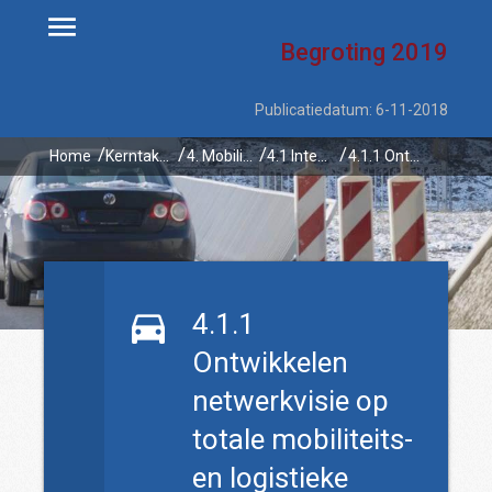
Begroting
2019
Publicatiedatum: 6-11-2018
Home
Kerntaken
4. Mobiliteit
4.1 Integrale mobiliteitsaanpak Overijssel
4.1.1 Ontwikkelen netwerkvisie op totale mobiliteits- en logistieke opgave
4.1.1
Ontwikkelen
netwerkvisie op
totale mobiliteits-
en logistieke