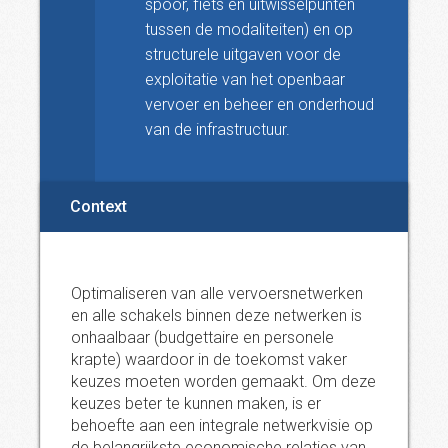
spoor, fiets en uitwisselpunten
tussen de modaliteiten) en op
structurele uitgaven voor de
exploitatie van het openbaar
vervoer en beheer en onderhoud
van de infrastructuur.
Context
Optimaliseren van alle vervoersnetwerken
en alle schakels binnen deze netwerken is
onhaalbaar (budgettaire en personele
krapte) waardoor in de toekomst vaker
keuzes moeten worden gemaakt. Om deze
keuzes beter te kunnen maken, is er
behoefte aan een integrale netwerkvisie op
de belangrijkste economische relaties van,